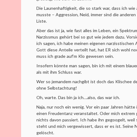
Die Launenhaftigkeit, die so stark war, dass ich wie
musste – Aggression, Neid, immer sind die anderen 
Liste.
Aber das ist ja, wie fast alles im Leben, ein Spektru
Narzissmus gehört bei so gut wie jedem dazu. Vors
ich sagen, ich habe meinen eigenen narzisstischen An
Gott diese Anteile verteilt hat, hat ER sich wohl no
muss ich grade auf’m Klo gewesen sein.
Insofern könnte man sagen, bin ich mit einem bl
als mit ihm Schluss war.
Wer so jemandem nachgibt ist doch das Klischee de
ohne Selbstachtung!
Oh, warte. Das bin ja ich….also, das war ich.
Naja, nur noch ein wenig. Vor ein paar Jahren hätte 
einen Freudentanz veranstaltet. Oder mich extrem g
nichts davon passiert. Ich habe ihn gegoogelt, wei
steht und mich vergewissert, dass er es ist. Seine
gelöscht.