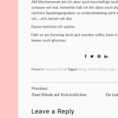
AM Wochenende bin ich aber auch beschäftigt (echt
schauen wir mal. Immerhin hab ich ihn dann noch als
nächste Spaziergangsdate so underwhelming wird wi
vor…..ach, lassen wir das.
Davon berichte ich später.
Falls es am Sonntag doch gut werden sollte, kann 
immer noch ghosten.
Posted in
Uncategorized
Tagged
Dating
,
Online-Dating
,
Single
,
Beitragsnavigation
Previous:
Zwei Blinde auf Krückstöcken
Ein ka
Leave a Reply