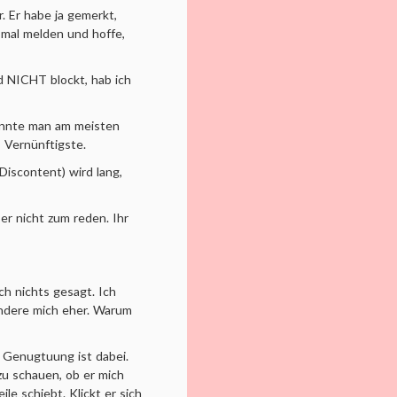
. Er habe ja gemerkt,
m mal melden und hoffe,
d NICHT blockt, hab ich
önnte man am meisten
 Vernünftigste.
Discontent) wird lang,
er nicht zum reden. Ihr
och nichts gesagt. Ich
ndere mich eher. Warum
n Genugtuung ist dabei.
 zu schauen, ob er mich
e schiebt. Klickt er sich