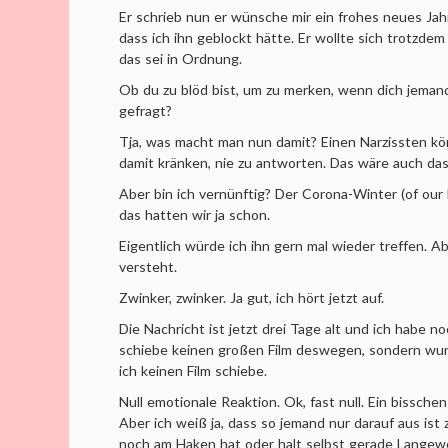
Er schrieb nun er wünsche mir ein frohes neues Jahr
dass ich ihn geblockt hätte. Er wollte sich trotzde
das sei in Ordnung.
Ob du zu blöd bist, um zu merken, wenn dich jeman
gefragt?
Tja, was macht man nun damit? Einen Narzissten k
damit kränken, nie zu antworten. Das wäre auch das
Aber bin ich vernünftig? Der Corona-Winter (of our 
das hatten wir ja schon.
Eigentlich würde ich ihn gern mal wieder treffen. Ab
versteht.
Zwinker, zwinker. Ja gut, ich hört jetzt auf.
Die Nachricht ist jetzt drei Tage alt und ich habe n
schiebe keinen großen Film deswegen, sondern wu
ich keinen Film schiebe.
Null emotionale Reaktion. Ok, fast null. Ein bissche
Aber ich weiß ja, dass so jemand nur darauf aus ist
noch am Haken hat oder halt selbst gerade Langeweil