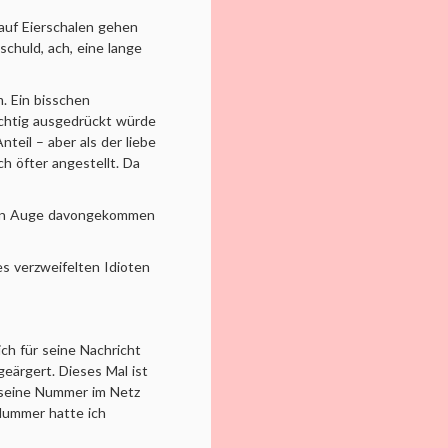
 auf Eierschalen gehen
schuld, ach, eine lange
m. Ein bisschen
ichtig ausgedrückt würde
teil – aber als der liebe
ch öfter angestellt. Da
auen Auge davongekommen
s verzweifelten Idioten
ich für seine Nachricht
eärgert. Dieses Mal ist
l seine Nummer im Netz
 Nummer hatte ich