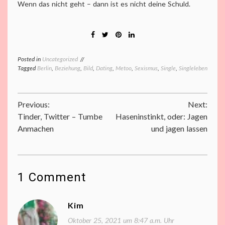
Wenn das nicht geht – dann ist es nicht deine Schuld.
Posted in
Uncategorized
Tagged
Berlin
,
Beziehung
,
Bild
,
Dating
,
Metoo
,
Sexismus
,
Single
,
Singleleben
Beitragsnavigation
Previous:
Next:
Tinder, Twitter – Tumbe
Haseninstinkt, oder: Jagen
Anmachen
und jagen lassen
1 Comment
Kim
Oktober 25, 2021 um 8:47 a.m. Uhr