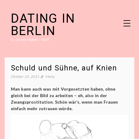
Skip
DATING IN
to
content
BERLIN
Es ist ein Match – NOT
Schuld und Sühne, auf Knien
Oktober 24, 2021
Marla
Man kann auch was mit Vorgesetzten haben, ohne
gleich bei der Bild zu arbeiten – eh, also in der
Zwangsprostitution. Schön wär’s, wenn man Frauen
einfach mehr zutrauen würde.