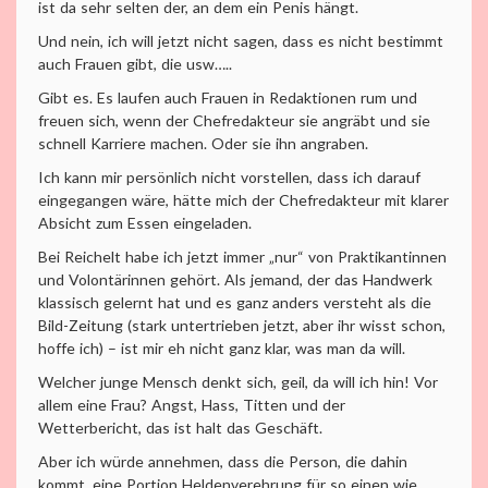
ist da sehr selten der, an dem ein Penis hängt.
Und nein, ich will jetzt nicht sagen, dass es nicht bestimmt
auch Frauen gibt, die usw…..
Gibt es. Es laufen auch Frauen in Redaktionen rum und
freuen sich, wenn der Chefredakteur sie angräbt und sie
schnell Karriere machen. Oder sie ihn angraben.
Ich kann mir persönlich nicht vorstellen, dass ich darauf
eingegangen wäre, hätte mich der Chefredakteur mit klarer
Absicht zum Essen eingeladen.
Bei Reichelt habe ich jetzt immer „nur“ von Praktikantinnen
und Volontärinnen gehört. Als jemand, der das Handwerk
klassisch gelernt hat und es ganz anders versteht als die
Bild-Zeitung (stark untertrieben jetzt, aber ihr wisst schon,
hoffe ich) – ist mir eh nicht ganz klar, was man da will.
Welcher junge Mensch denkt sich, geil, da will ich hin! Vor
allem eine Frau? Angst, Hass, Titten und der
Wetterbericht, das ist halt das Geschäft.
Aber ich würde annehmen, dass die Person, die dahin
kommt, eine Portion Heldenverehrung für so einen wie