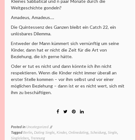
Kleines Sabbatical und n paar Monate durch die
Weltgeschichte gondeln?
Amadeus, Amadeus….
Die Quintessenz des Ganzen bleibt ein Catch 22, ein
unlösbares Dilemma.
Entweder der Mann kümmert sich vernünftig um seine
Kinder, dann hat er nicht die Zeit für die Art von
Beziehung, die ich gerne hätte.
Oder er tut es nicht und dann könnte ich ihn nicht
respektieren. Wenn die Kinder nicht immer überall an
erster Stelle kommen – vor ihm selbst und vor einer
möglichen Beziehung – dann ist er es nicht wert, sich mit
ihm zu beschäftigen.
Posted in
Uncategorized
Tagged
Berlin
,
Dating Single
,
Kinder
,
Onlinedating
,
Scheidung
,
Single
,
Singleleben
,
Trennung