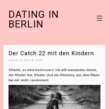
Skip
DATING IN
to
content
BERLIN
Es ist ein Match – NOT
Der Catch 22 mit den Kindern
Februar 16, 2022
Marla
Obacht, es wird kontrovers: Ich will niemanden daten,
der Kinder hat. Kinder sind ein Dilemma, aus dem Mann
bei mir nicht rauskommt.