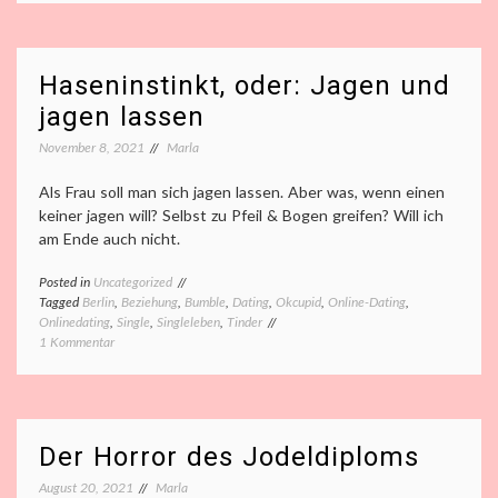
Catch
22
mit
den
Haseninstinkt, oder: Jagen und
Kindern
jagen lassen
November 8, 2021
Marla
Als Frau soll man sich jagen lassen. Aber was, wenn einen
keiner jagen will? Selbst zu Pfeil & Bogen greifen? Will ich
am Ende auch nicht.
Posted in
Uncategorized
Tagged
Berlin
,
Beziehung
,
Bumble
,
Dating
,
Okcupid
,
Online-Dating
,
Onlinedating
,
Single
,
Singleleben
,
Tinder
zu
1 Kommentar
Haseninstinkt,
oder:
Jagen
und
jagen
Der Horror des Jodeldiploms
lassen
August 20, 2021
Marla