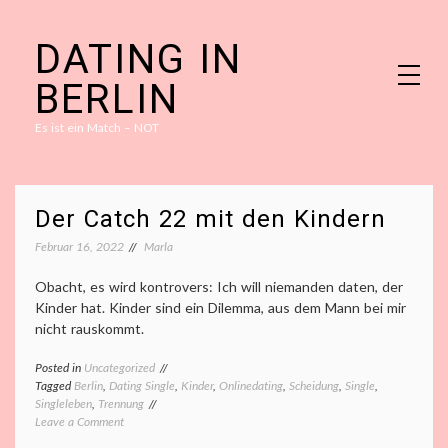
Skip
DATING IN
to
content
BERLIN
Es ist ein Match – NOT
Der Catch 22 mit den Kindern
Februar 16, 2022
Marla
Obacht, es wird kontrovers: Ich will niemanden daten, der
Kinder hat. Kinder sind ein Dilemma, aus dem Mann bei mir
nicht rauskommt.
Posted in
Uncategorized
Tagged
Berlin
,
Dating Single
,
Kinder
,
Onlinedating
,
Scheidung
,
Single
,
Singleleben
,
Trennung
on
Leave a Comment
Der