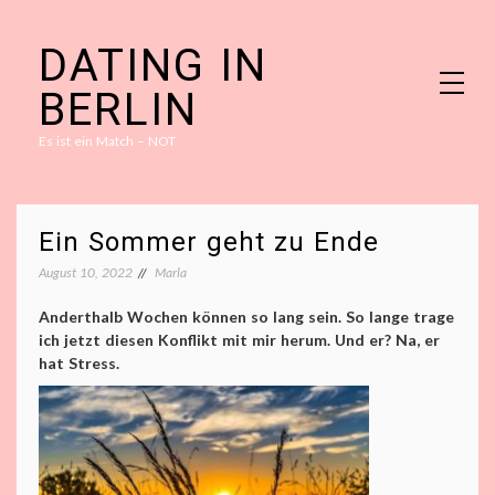
Skip
DATING IN
to
content
BERLIN
Es ist ein Match – NOT
Ein Sommer geht zu Ende
August 10, 2022
Marla
Anderthalb Wochen können so lang sein. So lange trage
ich jetzt diesen Konflikt mit mir herum. Und er? Na, er
hat Stress.