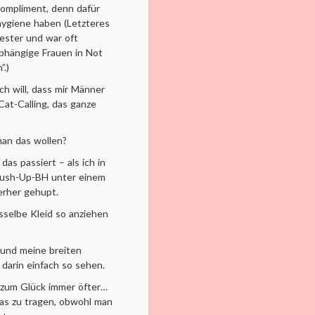
 Kompliment, denn dafür
ygiene haben (Letzteres
ester und war oft
bhängige Frauen in Not
”.)
ich will, dass mir Männer
Cat-Calling, das ganze
 man das wollen?
das passiert – als ich in
 Push-Up-BH unter einem
erher gehupt.
sselbe Kleid so anziehen
 und meine breiten
darin einfach so sehen.
 zum Glück immer öfter…
das zu tragen, obwohl man