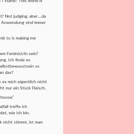
e I stand? This world is
t? Not judging, aber….da
 und Anwendung sind immer
cumb to is making me
em Feminist/in sein?
ng. Ich finde es
Selbstbewusstsein so
man das?
es mich eigentlich nicht
cht nur ein Stück Fleisch.
 choose.”
fall treffe ich
et, wie ich bin.
 nicht stimmt, ist man