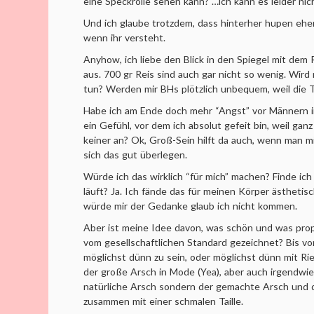
eine Speckrolle sehen kann? …ich kann es leider nic
Und ich glaube trotzdem, dass hinterher hupen eh
wenn ihr versteht.
Anyhow, ich liebe den Blick in den Spiegel mit dem 
aus. 700 gr Reis sind auch gar nicht so wenig. Wir
tun? Werden mir BHs plötzlich unbequem, weil die 
Habe ich am Ende doch mehr “Angst” vor Männern i
ein Gefühl, vor dem ich absolut gefeit bin, weil ganz
keiner an? Ok, Groß-Sein hilft da auch, wenn man m
sich das gut überlegen.
Würde ich das wirklich “für mich” machen? Finde ic
läuft? Ja. Ich fände das für meinen Körper ästhetis
würde mir der Gedanke glaub ich nicht kommen.
Aber ist meine Idee davon, was schön und was propo
vom gesellschaftlichen Standard gezeichnet? Bis vor 
möglichst dünn zu sein, oder möglichst dünn mit R
der große Arsch in Mode (Yea), aber auch irgendwie
natürliche Arsch sondern der gemachte Arsch und
zusammen mit einer schmalen Taille.