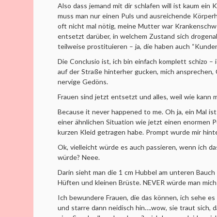
Also dass jemand mit dir schlafen will ist kaum ein
muss man nur einen Puls und ausreichende Körperh
oft nicht mal nötig, meine Mutter war Krankenschw
entsetzt darüber, in welchem Zustand sich drogena
teilweise prostituieren – ja, die haben auch “Kunden
Die Conclusio ist, ich bin einfach komplett schizo – 
auf der Straße hinterher gucken, mich ansprechen, 
nervige Gedöns.
Frauen sind jetzt entsetzt und alles, weil wie kann
Because it never happened to me. Oh ja, ein Mal ist 
einer ähnlichen Situation wie jetzt einen enormen
kurzen Kleid getragen habe. Prompt wurde mir hint
Ok, vielleicht würde es auch passieren, wenn ich da
würde? Neee.
Darin sieht man die 1 cm Hubbel am unteren Bauch
Hüften und kleinen Brüste. NEVER würde man mich 
Ich bewundere Frauen, die das können, ich sehe es
und starre dann neidisch hin….wow, sie traut sich, 