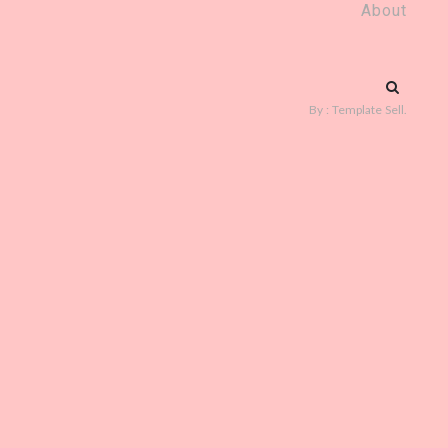
About
Suchen
nach:
By :
Template Sell
.