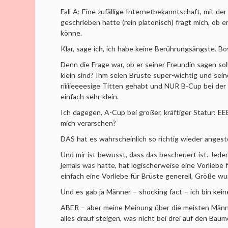
Fall A: Eine zufällige Internetbekanntschaft, mit der
geschrieben hatte (rein platonisch) fragt mich, ob 
könne.
Klar, sage ich, ich habe keine Berührungsängste. B
Denn die Frage war, ob er seiner Freundin sagen soll
klein sind? Ihm seien Brüste super-wichtig und sei
riiiiieeeesige Titten gehabt und NUR B-Cup bei der 
einfach sehr klein.
Ich dagegen, A-Cup bei großer, kräftiger Statur: 
mich verarschen?
DAS hat es wahrscheinlich so richtig wieder angest
Und mir ist bewusst, dass das bescheuert ist. Jede
jemals was hatte, hat logischerweise eine Vorliebe 
einfach eine Vorliebe für Brüste generell, Größe w
Und es gab ja Männer – shocking fact – ich bin kei
ABER – aber meine Meinung über die meisten Männer 
alles drauf steigen, was nicht bei drei auf den Bäum