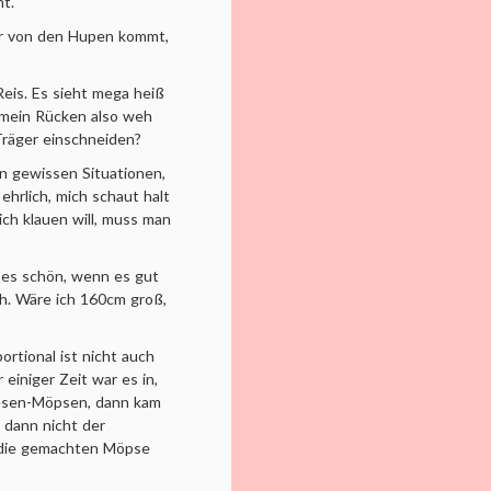
ht.
er von den Hupen kommt,
Reis. Es sieht mega heiß
d mein Rücken also weh
Träger einschneiden?
n gewissen Situationen,
 ehrlich, mich schaut halt
ich klauen will, muss man
h es schön, wenn es gut
ch. Wäre ich 160cm groß,
rtional ist nicht auch
einiger Zeit war es in,
iesen-Möpsen, dann kam
 dann nicht der
 die gemachten Möpse