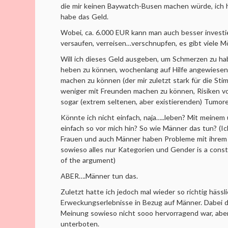
die mir keinen Baywatch-Busen machen würde, ich h
habe das Geld.
Wobei, ca. 6.000 EUR kann man auch besser investi
versaufen, verreisen…verschnupfen, es gibt viele Mö
Will ich dieses Geld ausgeben, um Schmerzen zu ha
heben zu können, wochenlang auf Hilfe angewiesen 
machen zu können (der mir zuletzt stark für die Sti
weniger mit Freunden machen zu können, Risiken 
sogar (extrem seltenen, aber existierenden) Tumo
Könnte ich nicht einfach, naja…..leben? Mit meinem
einfach so vor mich hin? So wie Männer das tun? (I
Frauen und auch Männer haben Probleme mit ihrem 
sowieso alles nur Kategorien und Gender is a const
of the argument)
ABER….Männer tun das.
Zuletzt hatte ich jedoch mal wieder so richtig hässl
Erweckungserlebnisse in Bezug auf Männer. Dabei d
Meinung sowieso nicht sooo hervorragend war, aber
unterboten.