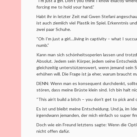
“I’m just a girl. Don’t you think I know exactly wher
forcing me to hold your hand.”
Habt ihr in letzter Zeit mal Gwen Stefani angeschau
ist auch ziemlich viel Plastik im Spiel. Erkenntnis
zwei paar Schuhe.
“Oh I’m just a girl….living in captivity – what I suc
numb.”
Kann man sich schönheitsoperien lassen und trotzd
Absolut. Jedem sein Körper, jedem seine Entscheidu
gleichzeitig unterstützenswert, wenn jemand sein 
erhöhen will. Die Frage ist ja eher, warum braucht 
DENN: Wenn man es konsequent durchdenkt, sollte 
stören, dass meine Brüste klein sind. Ich bin halt ni
“This ain’t build a bitch – you don’t get to pick and
Es ist und bleibt meine Entscheidung. Und ja, im Ideal
irgendwann jemanden, der mich einfach so super find
Doch wie ein Freund letztens sagte: Wenn die Optik
nicht offen dafür.