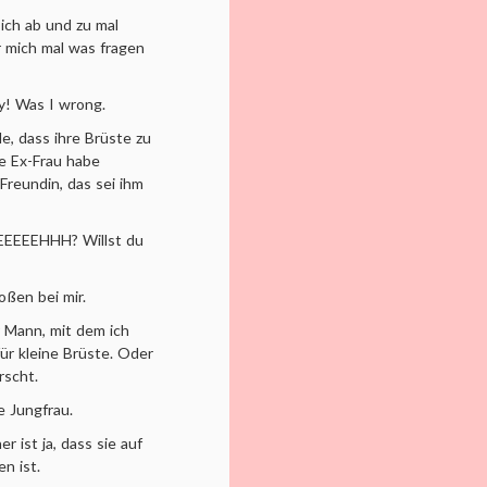
 ich ab und zu mal
er mich mal was fragen
oy! Was I wrong.
e, dass ihre Brüste zu
ne Ex-Frau habe
Freundin, das sei ihm
EEEEEEEHHH? Willst du
oßen bei mir.
r Mann, mit dem ich
für kleine Brüste. Oder
urscht.
ne Jungfrau.
ist ja, dass sie auf
en ist.