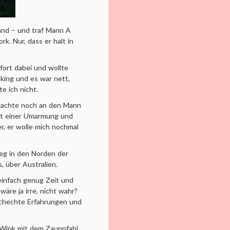
land – und traf Mann A
k. Nur, dass er halt in
ofort dabei und wollte
nking und es war nett,
te ich nicht.
 dachte noch an den Mann
mit einer Umarmung und
er, er wolle mich nochmal
weg in den Norden der
, über Australien.
einfach genug Zeit und
äre ja irre, nicht wahr?
 Schechte Erfahrungen und
er Wink mit dem Zaunpfahl