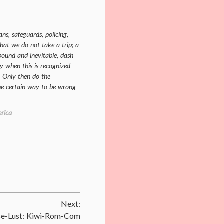
ans, safeguards, policing,
that we do not take a trip; a
-bound and inevitable, dash
y when this is recognized
. Only then do the
 The certain way to be wrong
erica
Next:
se-Lust: Kiwi-Rom-Com