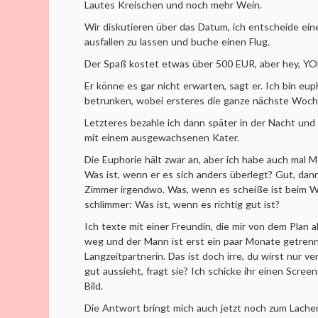
Lautes Kreischen und noch mehr Wein.
Wir diskutieren über das Datum, ich entscheide ei
ausfallen zu lassen und buche einen Flug.
Der Spaß kostet etwas über 500 EUR, aber hey, Y
Er könne es gar nicht erwarten, sagt er. Ich bin eup
betrunken, wobei ersteres die ganze nächste Woch
Letzteres bezahle ich dann später in der Nacht un
mit einem ausgewachsenen Kater.
Die Euphorie hält zwar an, aber ich habe auch mal 
Was ist, wenn er es sich anders überlegt? Gut, dann
Zimmer irgendwo. Was, wenn es scheiße ist beim W
schlimmer: Was ist, wenn es richtig gut ist?
Ich texte mit einer Freundin, die mir von dem Plan a
weg und der Mann ist erst ein paar Monate getrenn
Langzeitpartnerin. Das ist doch irre, du wirst nur v
gut aussieht, fragt sie? Ich schicke ihr einen Scre
Bild.
Die Antwort bringt mich auch jetzt noch zum Lachen