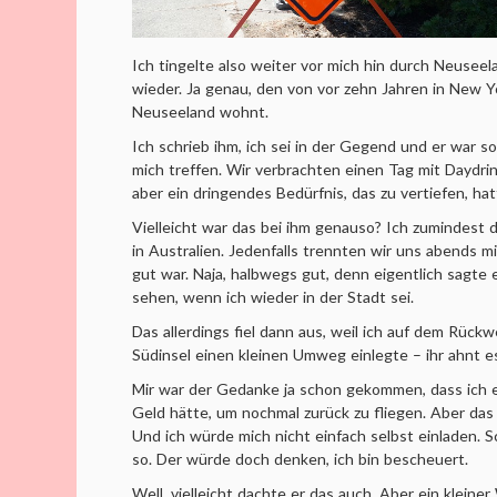
Ich tingelte also weiter vor mich hin durch Neusee
wieder. Ja genau, den von vor zehn Jahren in New Yor
Neuseeland wohnt.
Ich schrieb ihm, ich sei in der Gegend und er war s
mich treffen. Wir verbrachten einen Tag mit Daydri
aber ein dringendes Bedürfnis, das zu vertiefen, hat
Vielleicht war das bei ihm genauso? Ich zumindest
in Australien. Jedenfalls trennten wir uns abends 
gut war. Naja, halbwegs gut, denn eigentlich sagte 
sehen, wenn ich wieder in der Stadt sei.
Das allerdings fiel dann aus, weil ich auf dem Rück
Südinsel einen kleinen Umweg einlegte – ihr ahnt es
Mir war der Gedanke ja schon gekommen, dass ich 
Geld hätte, um nochmal zurück zu fliegen. Aber das w
Und ich würde mich nicht einfach selbst einladen.
so. Der würde doch denken, ich bin bescheuert.
Well, vielleicht dachte er das auch. Aber ein klein