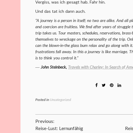
Vergiss, was ich gesagt hab. Fahr hin.
Und das tat ich dann auch.
“A journey is a person in itself; no two are alike. And all pl
and coercion are fruitless. We find after years of struggle 
trip takes us. Tour masters, schedules, reservations, brass
themselves to wreckage on the personality of the trip. Onl
can the blown-in-the glass bum relax and go along with it
frustrations fall away. In this a journey is like marriage.
is to think you control it.”
―
John Steinbeck,
Travels with Charley: In Search of Am
Posted in
Uncategorized
Beitragsnavigation
Previous:
Reise-Lust: Lernunfähig
Rei