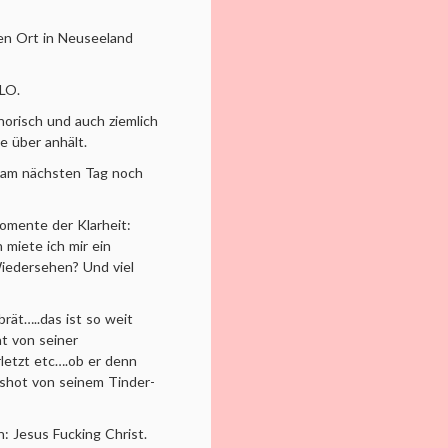
nen Ort in Neuseeland
OLO.
horisch und auch ziemlich
e über anhält.
d am nächsten Tag noch
Momente der Klarheit:
 miete ich mir ein
iedersehen? Und viel
brät…..das ist so weit
t von seiner
erletzt etc….ob er denn
enshot von seinem Tinder-
: Jesus Fucking Christ.