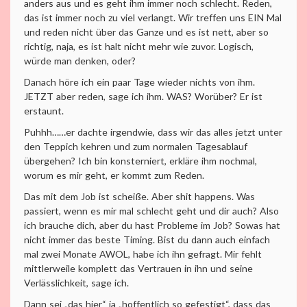
anders aus und es geht ihm immer noch schlecht. Reden,
das ist immer noch zu viel verlangt. Wir treffen uns EIN Mal
und reden nicht über das Ganze und es ist nett, aber so
richtig, naja, es ist halt nicht mehr wie zuvor. Logisch,
würde man denken, oder?
Danach höre ich ein paar Tage wieder nichts von ihm.
JETZT aber reden, sage ich ihm. WAS? Worüber? Er ist
erstaunt.
Puhhh……er dachte irgendwie, dass wir das alles jetzt unter
den Teppich kehren und zum normalen Tagesablauf
übergehen? Ich bin konsterniert, erkläre ihm nochmal,
worum es mir geht, er kommt zum Reden.
Das mit dem Job ist scheiße. Aber shit happens. Was
passiert, wenn es mir mal schlecht geht und dir auch? Also
ich brauche dich, aber du hast Probleme im Job? Sowas hat
nicht immer das beste Timing. Bist du dann auch einfach
mal zwei Monate AWOL, habe ich ihn gefragt. Mir fehlt
mittlerweile komplett das Vertrauen in ihn und seine
Verlässlichkeit, sage ich.
Dann sei „das hier“ ja „hoffentlich so gefestigt“, dass das