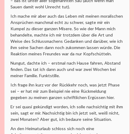
– das ist unter aller sogenannten Sau (auch wenn man
Sauen damit wohl Unrecht tut).
Ich mache mir aber auch das Leben mit meinen moralischen
Ansprüchen manchmal echt zu schwer, sagte mir ein
Kumpel zu dieser ganzen Misere. So wie der Mann mich
behandelte, machte ich mir trotzdem über die Art und
Weise des Schlussmachens Gedanken und darüber, wie ich
ihm seine Sachen dann noch zukommen lassen würde. Die
Reaktion meines Freundes war da nur Kopfschütteln.
Nungut, dachte ich – erstmal nach Hause fahren, Abstand
finden. Das tat ich dann auch und war zwei Wochen bei
meiner Familie. Funktstille.
Ich frage ihn kurz vor der Rückkehr noch, was jetzt Phase
sei – er hat mir zum Beispiel nie eine Rückmeldung
gegeben zu meinen ganzen schriftlichen Ergüssen hier.
Er sei quasi gekündigt worden, ich solle nachsichtig mit ihm
sein, sagt er mir. Nachsichtig bin ich jetzt seit, weiß nicht,
zwei Monaten? Aber gut, ich bedaure seine Situation.
An den Heimaturlaub schloss sich noch eine