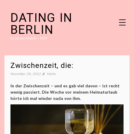
Skip
DATING IN
to
content
BERLIN
Es ist ein Match – NOT
Zwischenzeit, die:
November 28, 2022
Marla
In der Zwischenzeit – und es gab viel davon – ist recht
wenig passiert. Die Woche vor meinem Heimaturlaub
hörte ich mal wieder nada von ihm.