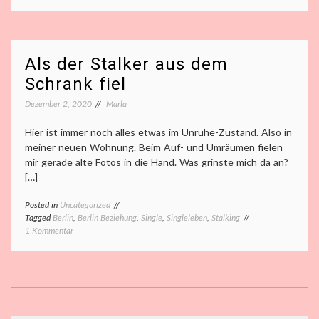
Als
der
Stalker
seinen
Namen
Als der Stalker aus dem
verlor…
Schrank fiel
Dezember 2, 2020
Marla
Hier ist immer noch alles etwas im Unruhe-Zustand. Also in
meiner neuen Wohnung. Beim Auf- und Umräumen fielen
mir gerade alte Fotos in die Hand. Was grinste mich da an?
[…]
Posted in
Uncategorized
Tagged
Berlin
,
Berlin Beziehung
,
Single
,
Singleleben
,
Stalking
zu
1 Kommentar
Als
der
Stalker
aus
dem
Schrank