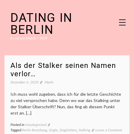
Skip
DATING IN
to
content
BERLIN
Es ist ein Match – NOT
Als der Stalker seinen Namen
verlor…
Dezember 6, 2020
Marla
Ich muss wohl zugeben, dass ich für die letzte Geschichte
zu viel versprochen habe. Denn wo war das Stalking unter
der Stalker-Überschrift? Nun, das fing ab diesem Punkt
erst an. […]
Posted in
Uncategorized
on
Tagged
Berlin Beziehung
,
Single
,
Singleleben
,
Stalking
Leave a Comment